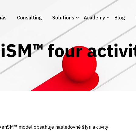
nás
Consulting
Solutions
Academy
Blog
iSM™ four activi
VeriSM™ model obsahuje nasledovné štyri aktivity: