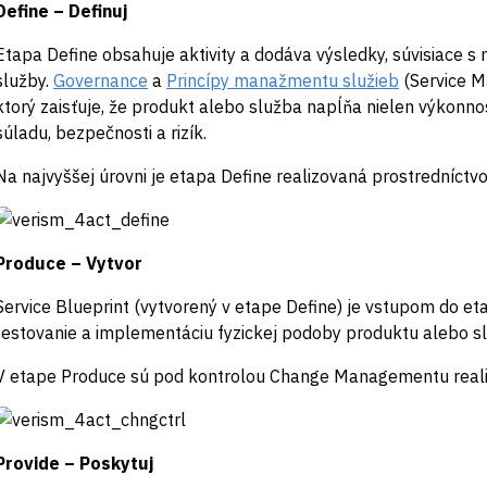
Define – Definuj
Etapa Define obsahuje aktivity a dodáva výsledky, súvisiace s
služby.
Governance
a
Princípy manažmentu služieb
(Service M
ktorý zaisťuje, že produkt alebo služba napĺňa nielen výkonnos
súladu, bezpečnosti a rizík.
Na najvyššej úrovni je etapa Define realizovaná prostredníctvo
Produce – Vytvor
Service Blueprint (vytvorený v etape Define) je vstupom do e
testovanie a implementáciu fyzickej podoby produktu alebo sl
V etape Produce sú pod kontrolou Change Managementu realiz
Provide – Poskytuj