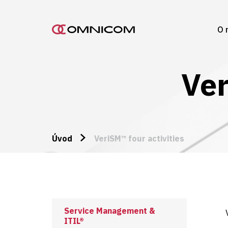
O 
Ver
Úvod
VeriSM™ four activities
Service Management &
ITIL®