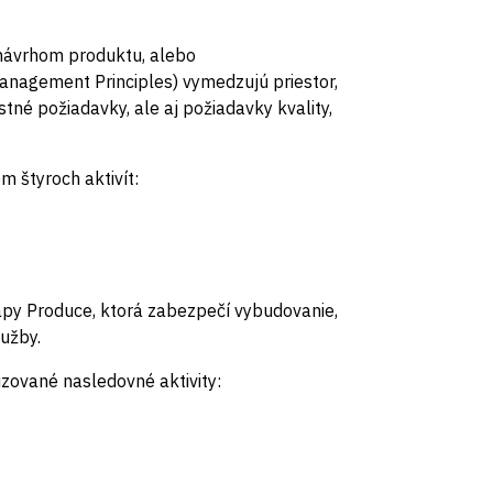
 návrhom produktu, alebo
anagement Principles) vymedzujú priestor,
tné požiadavky, ale aj požiadavky kvality,
m štyroch aktivít:
tapy Produce, ktorá zabezpečí vybudovanie,
užby.
ované nasledovné aktivity: