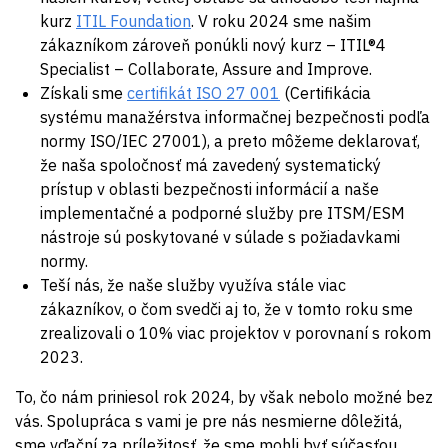
kurz
ITIL Foundation
. V roku 2024 sme našim
zákazníkom zároveň ponúkli nový kurz – ITIL®4
Specialist – Collaborate, Assure and Improve.
Získali sme
certifikát ISO 27 001
(Certifikácia
systému manažérstva informačnej bezpečnosti podľa
normy ISO/IEC 27001), a preto môžeme deklarovať,
že naša spoločnosť má zavedený systematický
prístup v oblasti bezpečnosti informácií a naše
implementačné a podporné služby pre ITSM/ESM
nástroje sú poskytované v súlade s požiadavkami
normy.
Teší nás, že naše služby využíva stále viac
zákazníkov, o čom svedči aj to, že v tomto roku sme
zrealizovali o 10% viac projektov v porovnaní s rokom
2023.
To, čo nám priniesol rok 2024, by však nebolo možné bez
vás. Spolupráca s vami je pre nás nesmierne dôležitá,
sme vďační za príležitosť, že sme mohli byť súčasťou