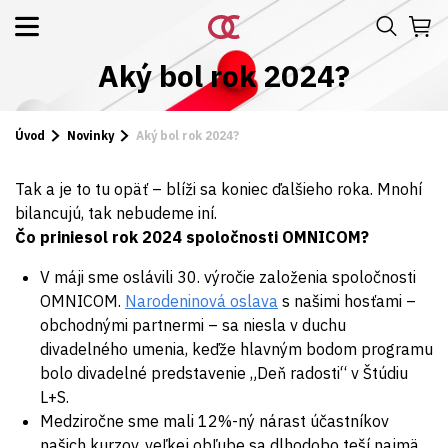
Aký bol rok 2024?
Úvod
Novinky
Aký bol rok 2024?
Tak a je to tu opäť – blíži sa koniec ďalšieho roka. Mnohí
bilancujú, tak nebudeme iní.
Čo priniesol rok 2024 spoločnosti OMNICOM?
V máji sme oslávili 30. výročie založenia spoločnosti
OMNICOM.
Narodeninová oslava
s našimi hosťami –
obchodnými partnermi – sa niesla v duchu
divadelného umenia, keďže hlavným bodom programu
bolo divadelné predstavenie „Deň radosti“ v Štúdiu
L+S.
Medziročne sme mali 12%-ný nárast účastníkov
našich kurzov, veľkej obľube sa dlhodobo teší najmä