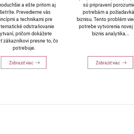
noduchšie a ešte pritom aj
sú pripravení porozumi
šetríte. Prevedieme vás
potrebám a požiadavk
incípmi a technikami pre
biznisu. Tento problém vie
stematické odstraňovanie
potrebe vytvorenia novej 
lytvaní, pričom dokážete
biznis analytika…
ť zákazníkovi presne to, čo
potrebuje.
Zobraziť viac
Zobraziť viac