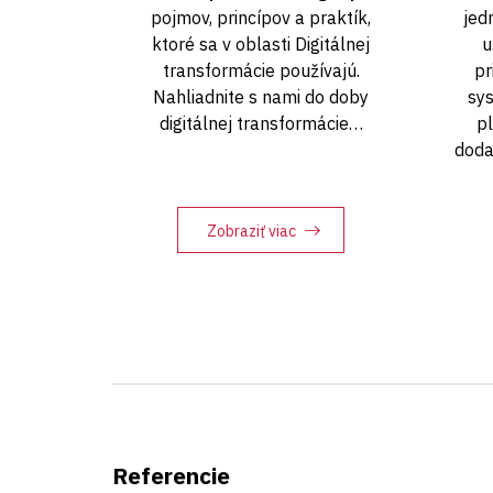
pojmov, princípov a praktík,
jed
ktoré sa v oblasti Digitálnej
u
transformácie používajú.
pr
Nahliadnite s nami do doby
sy
digitálnej transformácie…
p
doda
Zobraziť viac
Referencie