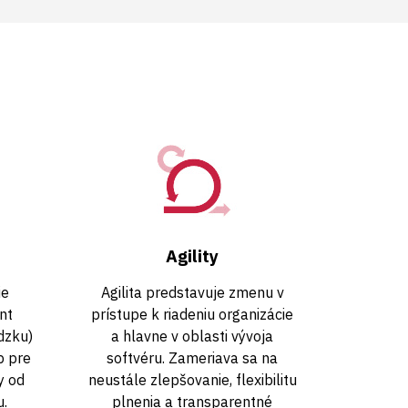
Agility
ie
Agilita predstavuje zmenu v
nt
prístupe k riadeniu organizácie
dzku)
a hlavne v oblasti vývoja
p pre
softvéru. Zameriava sa na
y od
neustále zlepšovanie, flexibilitu
u.
plnenia a transparentné