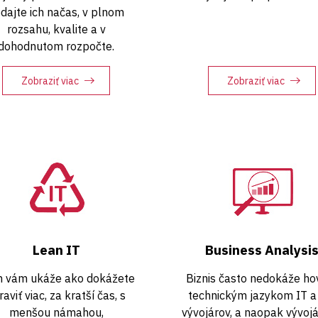
dajte ich načas, v plnom
rozsahu, kvalite a v
dohodnutom rozpočte.
Zobraziť viac
Zobraziť viac
Lean IT
Business Analysi
n vám ukáže ako dokážete
Biznis často nedokáže hov
raviť viac, za kratší čas, s
technickým jazykom IT 
menšou námahou,
vývojárov, a naopak vývojár