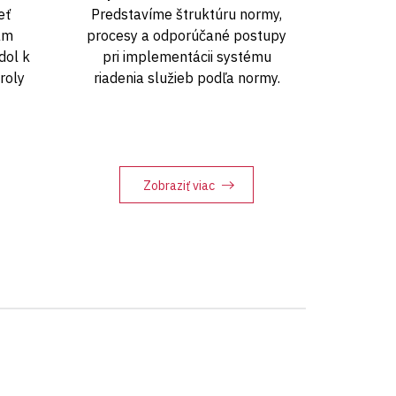
eť
Predstavíme štruktúru normy,
ám
procesy a odporúčané postupy
dol k
pri implementácii systému
roly
riadenia služieb podľa normy.
Zobraziť viac