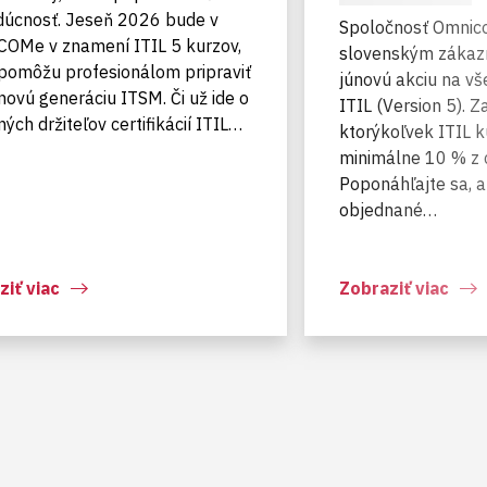
dúcnosť. Jeseň 2026 bude v
Spoločnosť Omnic
OMe v znamení ITIL 5 kurzov,
slovenským zákaz
 pomôžu profesionálom pripraviť
júnovú akciu na vš
novú generáciu ITSM. Či už ide o
ITIL (Version 5). Z
ých držiteľov certifikácií ITIL…
ktorýkoľvek ITIL k
minimálne 10 % z 
Poponáhľajte sa, a
objednané…
ziť viac
Zobraziť viac