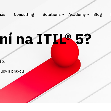
nás
Consulting
Solutions
Academy
Blog
ní na ITIL® 5?
eb.
tupy s praxou.