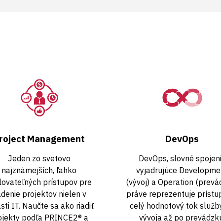
roject Management
DevOps
Jeden zo svetovo
DevOps, slovné spojen
najznámejších, ľahko
vyjadrujúce Developme
lovateľných prístupov pre
(vývoj) a Operation (prevá
adenie projektov nielen v
práve reprezentuje prístu
sti IT. Naučte sa ako riadiť
celý hodnotový tok služb
ojekty podľa PRINCE2® a
vývoja až po prevádzk