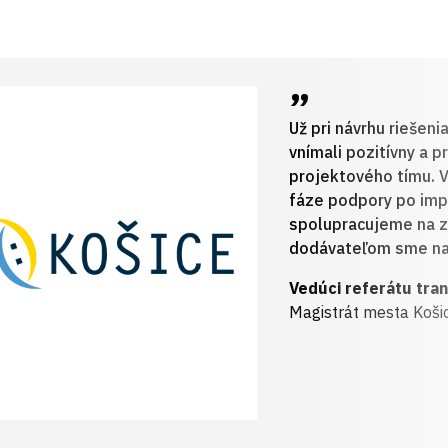
Už pri návrhu riešeni
vnímali pozitívny a p
projektového tímu. 
fáze podpory po imp
spolupracujeme na zl
dodávateľom sme na
Vedúci referátu tran
Magistrát mesta Koši