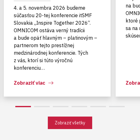
na bu
4. a 5. novembra 2026 budeme
OMNIC
súčasťou 20-tej konferencie itSMF
ktoré
Slovakia „Inspire Together 2026“.
sa na 
OMNICOM ostáva verný tradícii
skúsen
a bude opäť hlavným – platinovým –
partnerom tejto prestížnej
medzinárodnej konferencie. Tých
z vás, ktorí si túto výročnú
konferenciu…
Zobraziť viac
Zobra
Zobraziť všetky