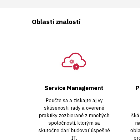
Oblasti znalostí
Service Management
P
Poučte sa a získajte aj vy
skúsenosti, rady a overené
praktiky zozbierané z mnohých
šká
spoločností, ktorým sa
ri
skutočne darí budovať úspešné
obla
IT.
pr