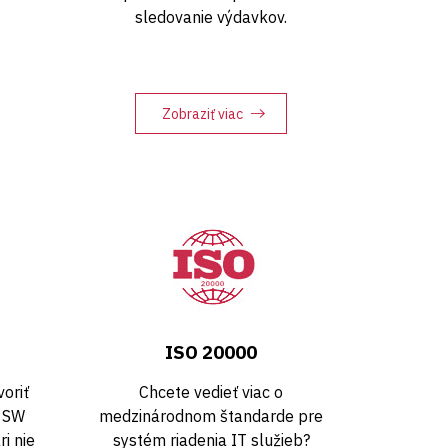
sledovanie výdavkov.
Zobraziť viac
s
ISO 20000
oriť
Chcete vedieť viac o
a SW
medzinárodnom štandarde pre
i nie
systém riadenia IT služieb?