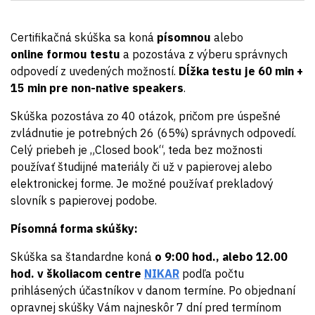
Certifikačná skúška sa koná
písomnou
alebo
online formou testu
a pozostáva z výberu správnych
odpovedí z uvedených možností.
Dĺžka testu je 60 min +
15 min pre non
-native speakers
.
Skúška pozostáva zo 40 otázok, pričom pre úspešné
zvládnutie je potrebných 26 (65%) správnych odpovedí.
Celý priebeh je „Closed book“, teda bez možnosti
používať študijné materiály či už v papierovej alebo
elektronickej forme. Je možné používať prekladový
slovník s papierovej podobe.
Písomná forma skúšky:
Skúška sa štandardne koná
o 9:00 hod., alebo 12.00
hod. v školiacom centre
NIKAR
podľa počtu
prihlásených účastníkov v danom termíne. Po objednaní
opravnej skúšky Vám najneskôr 7 dní pred termínom