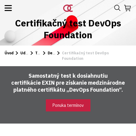
Certifikačný test DevOps
Foundation
Úvod
Udalosti a kurzy
Testy
DevOps
Certifikačný test DevOps
Foundation
Samostatný test k dosiahnutiu
certifikácie EXIN pre získanie medzinárodne
platného certifikátu „DevOps Foundation“.
Ponuka termínov