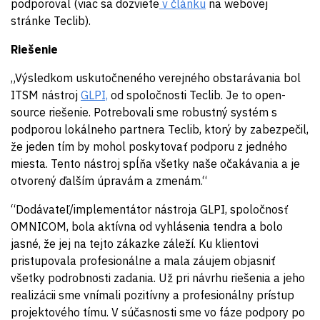
podporoval (viac sa dozviete
v článku
na webovej
stránke Teclib).
Riešenie
„Výsledkom uskutočneného verejného obstarávania bol
ITSM nástroj
GLPI,
od spoločnosti Teclib. Je to open-
source riešenie. Potrebovali sme robustný systém s
podporou lokálneho partnera Teclib, ktorý by zabezpečil,
že jeden tím by mohol poskytovať podporu z jedného
miesta. Tento nástroj spĺňa všetky naše očakávania a je
otvorený ďalším úpravám a zmenám.“
“Dodávateľ/implementátor nástroja GLPI, spoločnosť
OMNICOM, bola aktívna od vyhlásenia tendra a bolo
jasné, že jej na tejto zákazke záleží. Ku klientovi
pristupovala profesionálne a mala záujem objasniť
všetky podrobnosti zadania. Už pri návrhu riešenia a jeho
realizácii sme vnímali pozitívny a profesionálny prístup
projektového tímu. V súčasnosti sme vo fáze podpory po