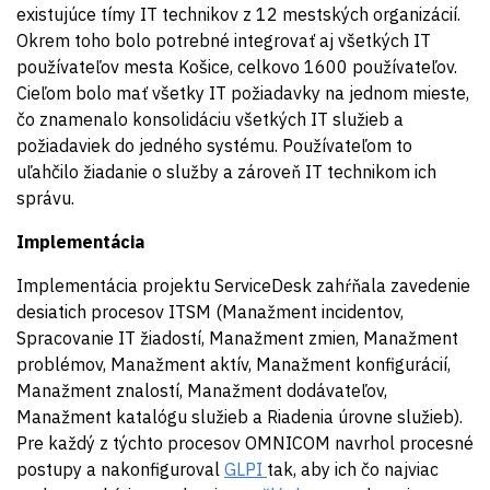
existujúce tímy IT technikov z 12 mestských organizácií.
Okrem toho bolo potrebné integrovať aj všetkých IT
používateľov mesta Košice, celkovo 1600 používateľov.
Cieľom bolo mať všetky IT požiadavky na jednom mieste,
čo znamenalo konsolidáciu všetkých IT služieb a
požiadaviek do jedného systému. Používateľom to
uľahčilo žiadanie o služby a zároveň IT technikom ich
správu.
Implementácia
Implementácia projektu ServiceDesk zahŕňala zavedenie
desiatich procesov ITSM (Manažment incidentov,
Spracovanie IT žiadostí, Manažment zmien, Manažment
problémov, Manažment aktív, Manažment konfigurácií,
Manažment znalostí, Manažment dodávateľov,
Manažment katalógu služieb a Riadenia úrovne služieb).
Pre každý z týchto procesov OMNICOM navrhol procesné
postupy a nakonfiguroval
GLPI
tak, aby ich čo najviac