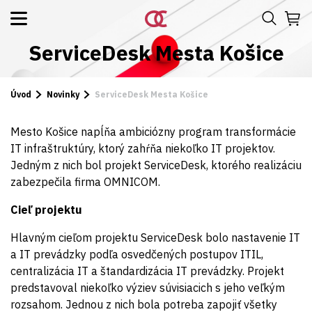
ServiceDesk Mesta Košice
Úvod
Novinky
ServiceDesk Mesta Košice
Mesto Košice napĺňa ambiciózny program transformácie
IT infraštruktúry, ktorý zahŕňa niekoľko IT projektov.
Jedným z nich bol projekt ServiceDesk, ktorého realizáciu
zabezpečila firma OMNICOM.
Cieľ projektu
Hlavným cieľom projektu ServiceDesk bolo nastavenie IT
a IT prevádzky podľa osvedčených postupov ITIL,
centralizácia IT a štandardizácia IT prevádzky. Projekt
predstavoval niekoľko výziev súvisiacich s jeho veľkým
rozsahom. Jednou z nich bola potreba zapojiť všetky