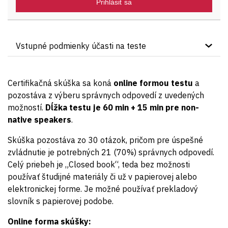
Prihlásiť sa
Vstupné podmienky účasti na teste
Kandidát kurzu musí byť držiteľom certifikátu „ITIL®4
Foundation“.
Certifikačná skúška sa koná
online formou testu
a
Certifikačný test nie je možné absolvovať bez
pozostáva z výberu správnych odpovedí z uvedených
predchádzajúcej účasti na akreditovanom kurze
možností.
Dĺžka testu je 60 min + 15 min pre non
-
ITIL®4 Leader – Digital & IT Strategy
od OMNICOM.
native speakers
.
Skúška pozostáva zo 30 otázok, pričom pre úspešné
zvládnutie je potrebných 21 (70%) správnych odpovedí.
Celý priebeh je „Closed book“, teda bez možnosti
používať študijné materiály či už v papierovej alebo
elektronickej forme. Je možné používať prekladový
slovník s papierovej podobe.
Online forma skúšky: