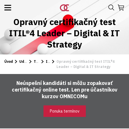
Opravný certifikačný test
ITIL®4 Leader – Digital & IT
Strategy
Úvod
Udalosti a kurzy
Testy
ITIL
Opravný certifikačný test ITIL®4
Leader – Digital & IT Strategy
Neúspešní kandidáti si môžu zopakovať
certifikačný online test. Len pre účastníkov
kurzov OMNICOMu
Ponuka termínov