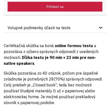
Prihlásiť sa
Vstupné podmienky účasti na teste
Kandidát kurzu musí byť držiteľom certifikátu „ITIL®4
Foundation“.
Certifikačná skúška sa koná
online formou testu
a
pozostáva z výberu správnych odpovedí z uvedených
možností.
Dĺžka testu je 90 min + 23 min pre non
-
native speakers
.
Skúška pozostáva zo 40 otázok, pričom pre úspešné
zvládnutie je potrebných 28(70%) správnych odpovedí.
Celý priebeh je „Closed book“, teda bez možnosti
používať študijné materiály či už v papierovej alebo
elektronickej forme. Je možné používať prekladový
slovník s papierovej podobe.