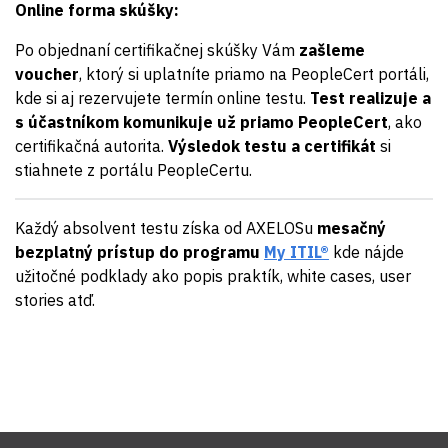
Online forma skúšky:
Po objednaní certifikačnej skúšky Vám
zašleme
voucher
, ktorý si uplatníte priamo na PeopleCert portáli,
kde si aj rezervujete termín online testu.
Test realizuje a
s účastníkom komunikuje už priamo PeopleCert
, ako
certifikačná autorita.
Výsledok testu a certifikát
si
stiahnete z portálu PeopleCertu.
Každý absolvent testu získa od AXELOSu
mesačný
bezplatný prístup do programu
My ITIL®
kde nájde
užitočné podklady ako popis praktík, white cases, user
stories atď.