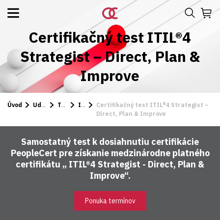
Certifikačný test ITIL®4
Strategist – Direct, Plan &
Improve
Úvod
Udalosti a kurzy
Testy
ITIL
Certifikačný test ITIL®4 Strategist –
Direct, Plan & Improve
Samostatný test k dosiahnutiu certifikácie
PeopleCert pre získanie medzinárodne platného
certifikátu „ ITIL®4 Strategist - Direct, Plan &
Improve“.
Ponuka termínov