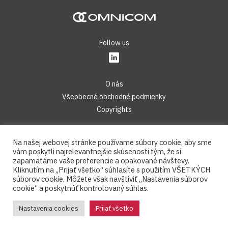
Follow us
O nás
Všeobecné obchodné podmienky
Copyrights
Kontakt:
Na našej webovej stránke používame súbory cookie, aby sme
Tel.:
+421 2 44 45 28 40
vám poskytli najrelevantnejšie skúsenosti tým, že si
E-mail:
info@omnicom.digital
zapamätáme vaše preferencie a opakované návštevy.
Kliknutím na „Prijať všetko“ súhlasíte s použitím VŠETKÝCH
súborov cookie. Môžete však navštíviť „Nastavenia súborov
OMNICOM® je registrovaná ochranná známka © 2008-2026,
cookie“ a poskytnúť kontrolovaný súhlas.
OMNICOM, s.r.o. – Všetky práva vyhradené
Nastavenia cookies
Prijať všetko